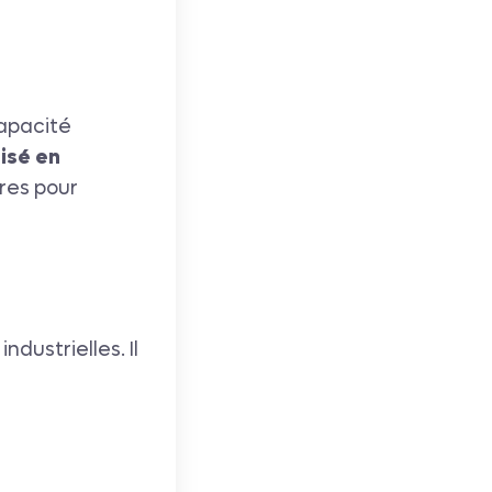
apacité
isé en
res pour
ndustrielles. Il