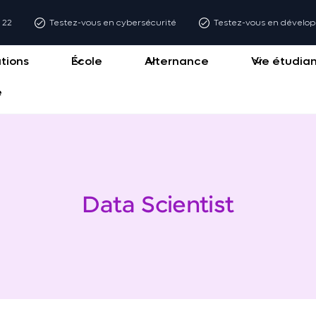
6 22
Testez-vous en cybersécurité
Testez-vous en dével
tions
École
Alternance
Vie étudia
e
Data Scientist