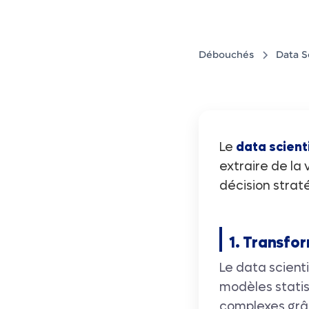
Débouchés
Data S
Le
data scient
extraire de la 
décision strat
1. Transfo
Le data scient
modèles statis
complexes grâc