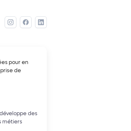
ées pour en
 prise de
t développe des
s métiers