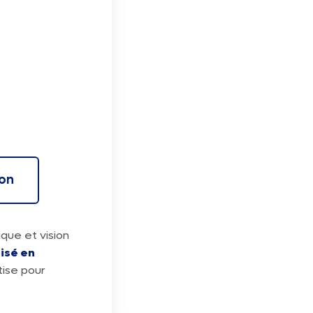
ion
ique et vision
isé en
ise pour