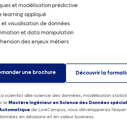
iques et modélisation prédictive
 learning appliqué
 et visualisation de données
mation et data manipulation
ension des enjeux métiers
mander une brochure
Découvrir la format
 scientist allie science des données, modélisation statist
c le
Mastère Ingénieur en Science des Données spécial
 Automatique
de LiveCampus, vous développerez l'expert
données en décisions et en valeur business.