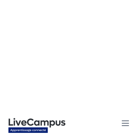
ALTERNANCE - Expert en Cybersécurité
Localisation
Type d'alternance
Paris
Cybersécurité
Apprentissage - Sécurité du SI / Cybersécurité
H/F (94)
Localisation
Type d'alternance
Créteil
Cybersécurité