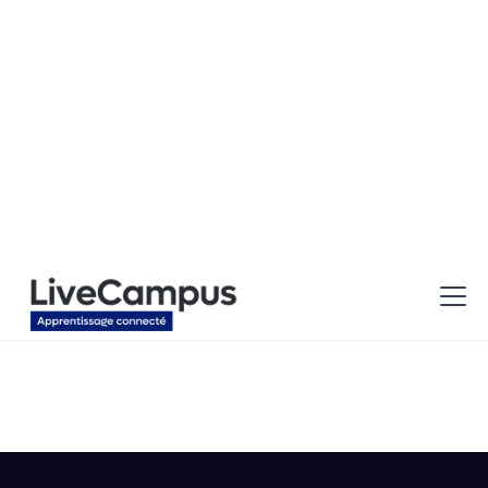
Localisation
Type d'alternance
Créteil
Cybersécurité
Alternance - Technicien de Maintenance Inform
atique H/F (69)
Localisation
Type d'alternance
Lyon
Cybersécurité