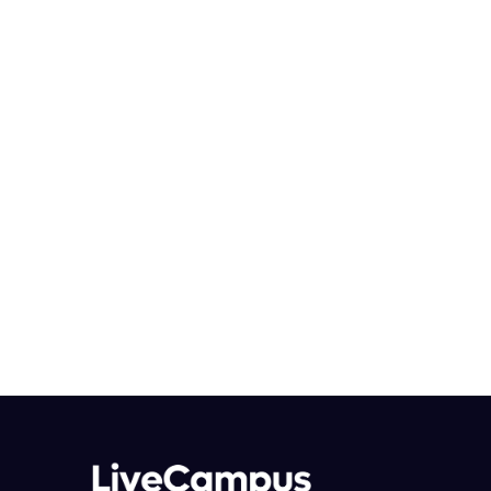
École, bootcamp ou autodidacte : que
choisir ?
Choisir entre école, bootcamp ou autodidacte dépend
de votre profil et de vos objectifs, mais une formation
structurée comme celle de LiveCampus, en
téléprésentiel avec des professionnels et une
pédagogie par projet, reste la voie la plus sécurisante
pour construire une carrière durable dans l’informatique.