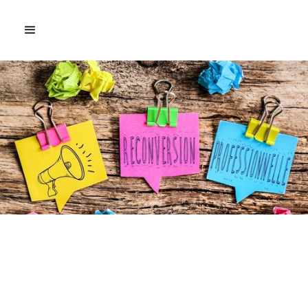
Découvrez le
témoignage de Laura
Pierre-Joseph étudiante
chez LiveCampus