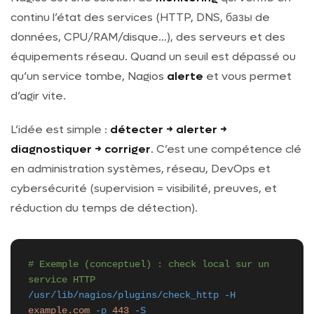
continu l’état des services (HTTP, DNS, базы de
données, CPU/RAM/disque…), des serveurs et des
équipements réseau. Quand un seuil est dépassé ou
qu’un service tombe, Nagios
alerte
et vous permet
d’agir vite.
L’idée est simple :
détecter → alerter →
diagnostiquer → corriger
. C’est une compétence clé
en administration systèmes, réseau, DevOps et
cybersécurité (supervision = visibilité, preuves, et
réduction du temps de détection).
# Exemple (conceptuel) : check local sur un
service HTTP
/usr/lib/nagios/plugins/check_http
-H
example.com
-p
443
-S