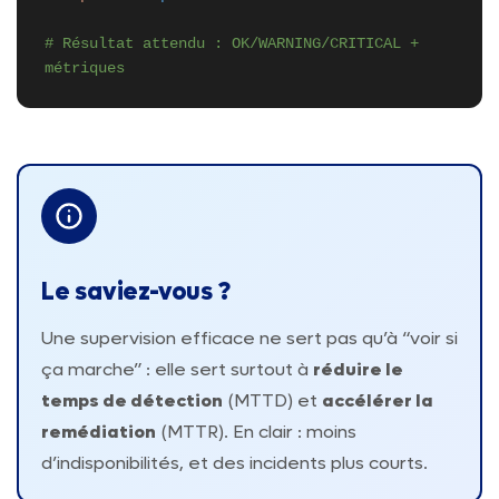
# Résultat attendu : OK/WARNING/CRITICAL +
métriques
Le saviez-vous ?
Une supervision efficace ne sert pas qu’à “voir si
ça marche” : elle sert surtout à
réduire le
temps de détection
(MTTD) et
accélérer la
remédiation
(MTTR). En clair : moins
d’indisponibilités, et des incidents plus courts.