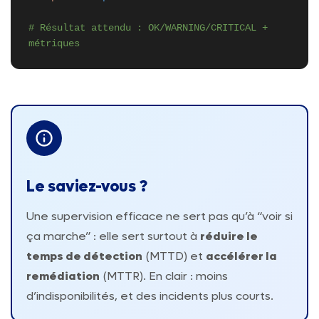
# Résultat attendu : OK/WARNING/CRITICAL +
métriques
Le saviez-vous ?
Une supervision efficace ne sert pas qu’à “voir si
ça marche” : elle sert surtout à
réduire le
temps de détection
(MTTD) et
accélérer la
remédiation
(MTTR). En clair : moins
d’indisponibilités, et des incidents plus courts.