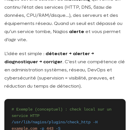
continu l’état des services (HTTP, DNS, базы de
données, CPU/RAM/disque…), des serveurs et des
équipements réseau. Quand un seuil est dépassé ou
qu’un service tombe, Nagios
alerte
et vous permet
d’agir vite.
L’idée est simple :
détecter → alerter →
diagnostiquer → corriger
. C’est une compétence clé
en administration systèmes, réseau, DevOps et
cybersécurité (supervision = visibilité, preuves, et
réduction du temps de détection).
# Exemple (conceptuel) : check local sur un
service HTTP
/usr/lib/nagios/plugins/check_http
-H
example.com
-p
443
-S