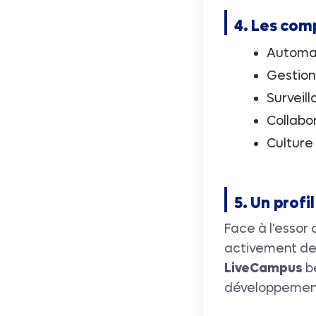
4. Les com
Automat
Gestion
Surveil
Collabo
Culture
5. Un prof
Face à l'essor
activement des
LiveCampus
bé
développement