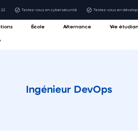
6 22
Testez-vous en cybersécurité
Testez-vous en dével
tions
École
Alternance
Vie étudia
e
Ingénieur DevOps