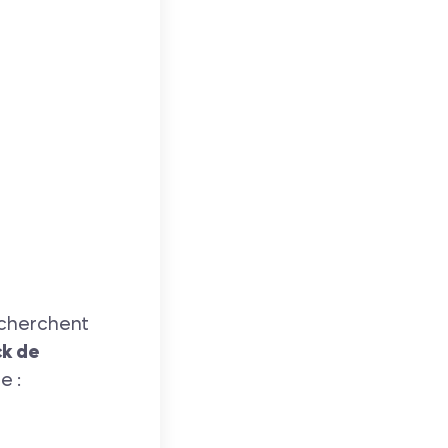
recherchent
ck de
e :