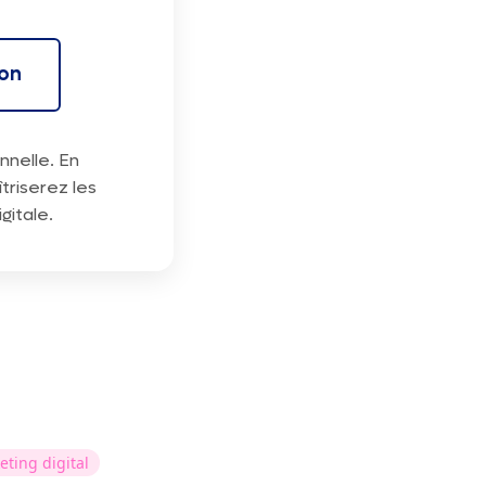
ion
nnelle. En
riserez les
gitale.
ting digital