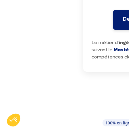
De
Le métier d'
ing
suivant le
Mastè
compétences clés
100% en lig