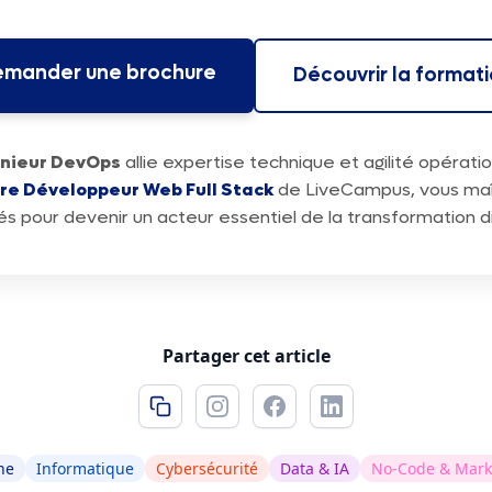
mander une brochure
Découvrir la format
énieur DevOps
allie expertise technique et agilité opératio
re Développeur Web Full Stack
de LiveCampus, vous maît
 pour devenir un acteur essentiel de la transformation di
Partager cet article
ne
Informatique
Cybersécurité
Data & IA
No-Code & Marke