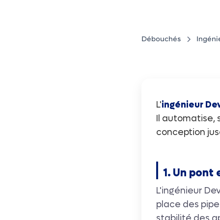
Débouchés
Ingéni
L'
ingénieur D
Il automatise, 
conception jus
1. Un pont
L'ingénieur De
place des pipe
stabilité des a