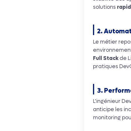
solutions
rapid
2. Automat
Le métier repos
environnement
Full Stack
de L
pratiques DevO
3. Performa
L'ingénieur DevO
anticipe les i
monitoring pou