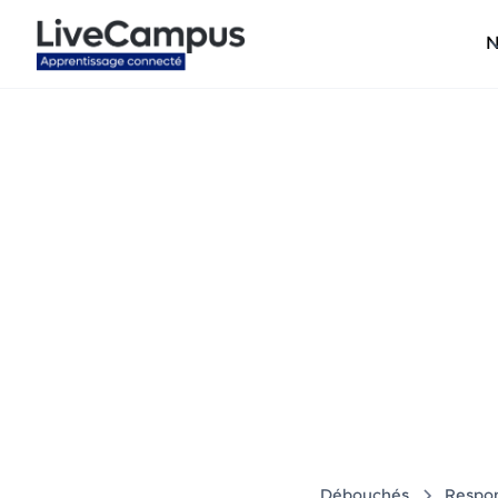
N
Responsab
Débouchés
Respon