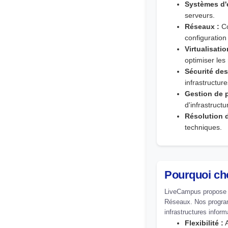
Systèmes d'e
serveurs.
Réseaux :
Co
configuratio
Virtualisatio
optimiser les
Sécurité de
infrastructur
Gestion de p
d'infrastructu
Résolution 
techniques.
Pourquoi ch
LiveCampus propose u
Réseaux. Nos progra
infrastructures info
Flexibilité :
A