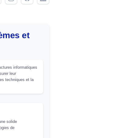
èmes et
uctures informatiques
surer leur
pes techniques et la
une solide
ogies de