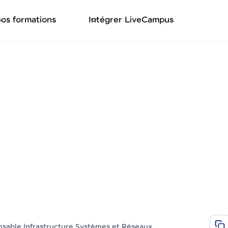
os formations
Intégrer LiveCampus
le Infrastructure Systèmes 
sable Infrastructure Systèmes et Réseaux